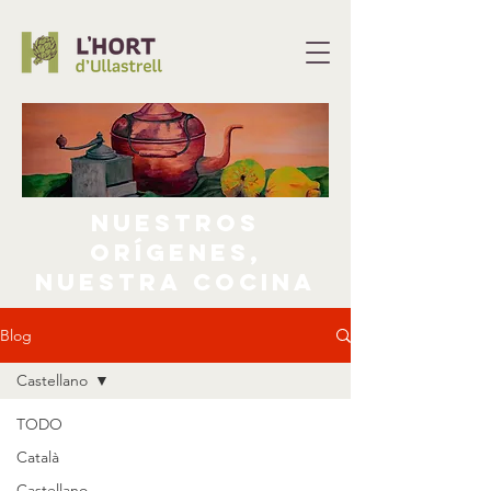
nuestros
orígenes,
nuestra cocina
Blog
Castellano
TODO
Català
Castellano