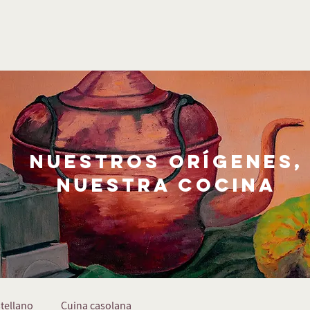
nuestros orígenes,
nuestra cocina
tellano
Cuina casolana