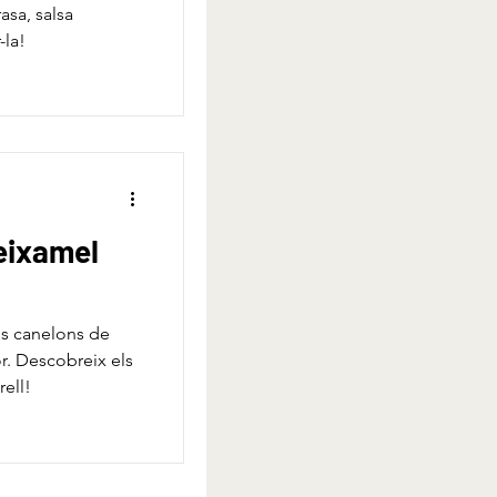
asa, salsa
-la!
beixamel
ls canelons de
r. Descobreix els
rell!