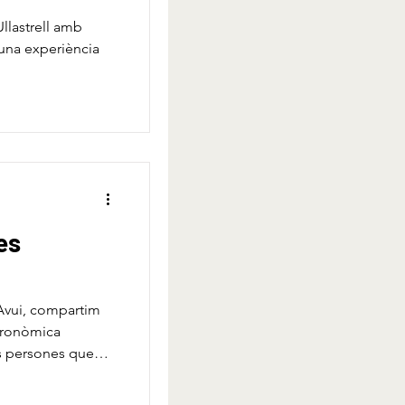
Ullastrell amb
 una experiència
es
Avui, compartim
stronòmica
es persones que