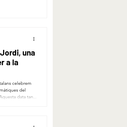
e la primavera
r-los!
Jordi, una
r a la
catalans celebrem
màtiques del
Aquesta data tan...