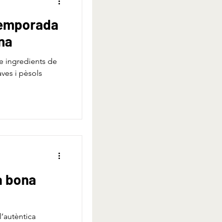
temporada
ana
de ingredients de
ves i pèsols
a bona
 l’autèntica