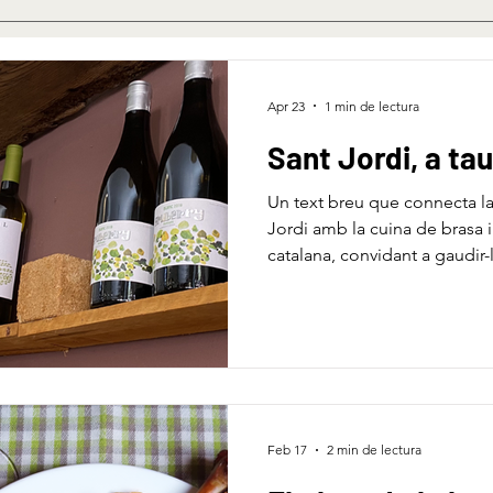
Apr 23
1 min de lectura
Sant Jordi, a tau
Un text breu que connecta l
Jordi amb la cuina de brasa i 
catalana, convidant a gaudir-l
d’Ullastrell.
Feb 17
2 min de lectura