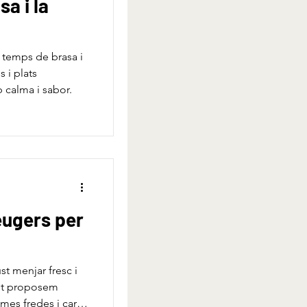
sa i la
s temps de brasa i
s i plats
 calma i sabor.
leugers per
st menjar fresc i
l et proposem
es fredes i carns