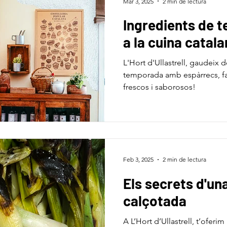
Mar 3, 2025
2 min de lectura
Ingredients de 
a la cuina catal
L'Hort d'Ullastrell, gaudeix 
temporada amb espàrrecs, fa
frescos i saborosos!
Feb 3, 2025
2 min de lectura
Els secrets d'un
calçotada
A L’Hort d’Ullastrell, t’oferim