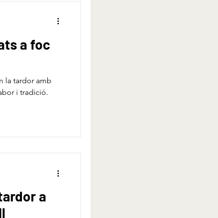
ats a foc
em la tardor amb
bor i tradició.
tardor a
l