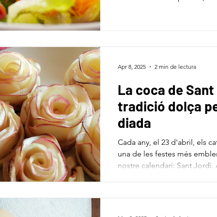
a la brasa suaus per gaudir d
amb tot el sabor. Vine a tasta
Apr 8, 2025
2 min de lectura
La coca de Sant 
tradició dolça pe
diada
Cada any, el 23 d'abril, els 
una de les festes més emble
nostre calendari: Sant Jordi. 