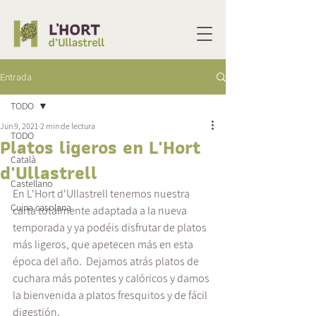
Entrada
TODO
Jun 9, 2021
2 min de lectura
TODO
Platos ligeros en L'Hort
Català
d'Ullastrell
Castellano
En L'Hort d'Ullastrell tenemos nuestra 
Cuina casolana
carta totalmente adaptada a la nueva 
temporada y ya podéis disfrutar de platos 
más ligeros, que apetecen más en esta 
época del año.  Dejamos atrás platos de 
cuchara más potentes y calóricos y damos 
la bienvenida a platos fresquitos y de fácil 
digestión. 