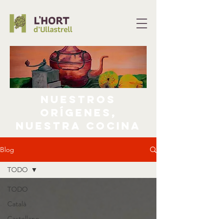
nuestros
orígenes,
nuestra cocina
Blog
TODO
TODO
Català
Castellano