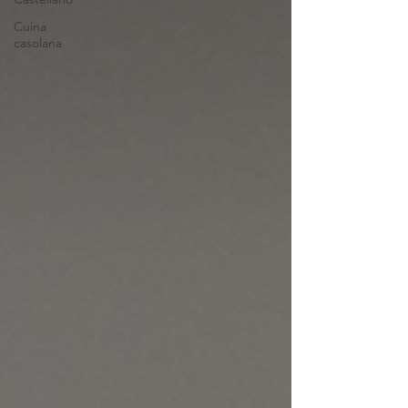
Cuina
casolana