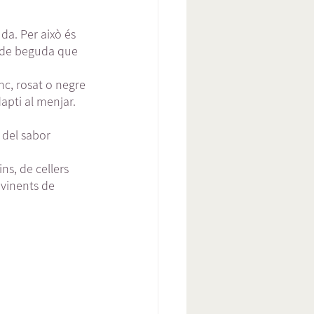
da. Per això és 
s de beguda que 
nc, rosat o negre 
apti al menjar. 
 del sabor 
ns, de cellers 
ovinents de 