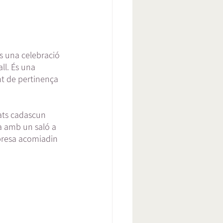
 una celebració 
ll. És una 
ent de pertinença 
ats cadascun 
ta amb un saló a 
mpresa acomiadin 