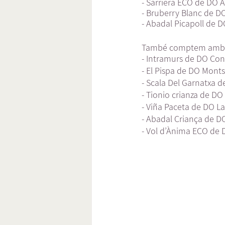
- Sarriera ECO de DO A
- Bruberry Blanc de D
- Abadal Picapoll de D
També comptem amb u
- Intramurs de DO Conc
- El Pispa de DO Mont
- Scala Del Garnatxa d
- Tionio crianza de DO
- Viña Paceta de DO La
- Abadal Criança de D
- Vol d’Ànima ECO de D