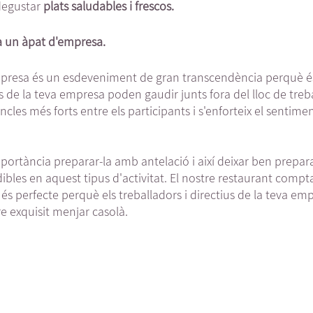
degustar 
plats saludables i frescos.
a un àpat d'empresa.
mpresa és un esdeveniment de gran transcendència perquè és
s de la teva empresa poden gaudir junts fora del lloc de treba
incles més forts entre els participants i s'enforteix el sentim
mportància preparar-la amb antelació i així deixar ben prepar
dibles en aquest tipus d'activitat. El nostre restaurant comp
 és perfecte perquè els treballadors i directius de la teva e
re exquisit menjar casolà.