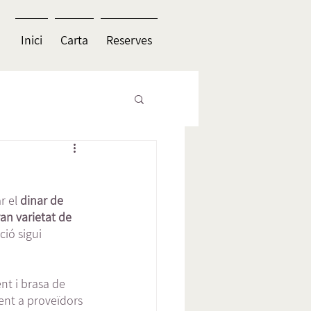
Inici
Carta
Reserves
r el
 dinar de 
ran varietat de 
ió sigui 
ent i brasa de 
ent a proveïdors 