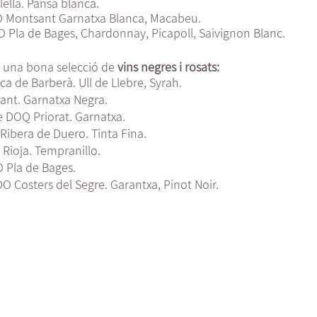
lella. Pansa blanca.
O Montsant Garnatxa Blanca, Macabeu.
O Pla de Bages, Chardonnay, Picapoll, Saivignon Blanc.
na bona selecció de 
vins negres i rosats:
a de Barberà. Ull de Llebre, Syrah.
sant. Garnatxa Negra.
e DOQ Priorat. Garnatxa.
 Ribera de Duero. Tinta Fina.
 Rioja. Tempranillo.
O Pla de Bages.
O Costers del Segre. Garantxa, Pinot Noir.