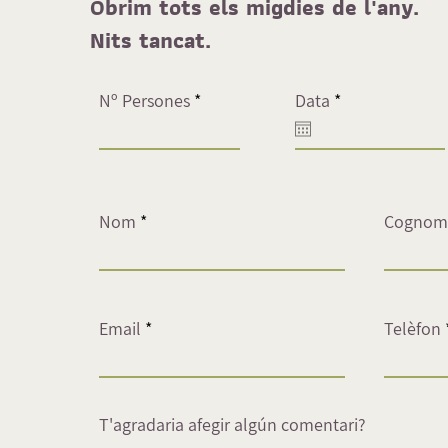
Obrim tots els migdies de l'any.
Nits tancat.
r
Nº Persones
Data
*
e
q
u
i
r
e
Nom
Cognom
d
Email
Telèfon
T'agradaria afegir algún comentari?