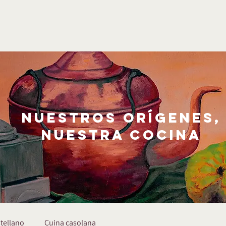
nuestros orígenes,
nuestra cocina
tellano
Cuina casolana