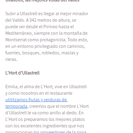
Subir a Ullastrell es llegar al mejor mirador 
del Vallés. A 342 metros de altura, se 
puede ver desde el Pirineo hasta el 
Mediterráneo, siempre con la montaña de 
Montserrat como protagonista. Todo esto, 
en un entorno privilegiado con caminos, 
fuentes, bosques, robledos, masías y 
rieras. 
L’Hort d’Ullastrell
Emilia, el alma de L’Hort, vive en Ullastrell 
y como nosotros en el restaurante 
utilitzamos frutas y verduras de 
temporada
, creemos que el nombre L’Hort 
d’Ullastrell le va como anillo al dedo. En 
L'Hort os preparamos los mejores platos 
con los excelentes ingredientes que nos 
proporcionan 
los proveedores de la zona
. 