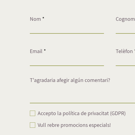
i
r
e
Nom
Cognom
d
Email
Telèfon
T'agradaria afegir algún comentari?
Accepto la política de privacitat (GDPR)
Vull rebre promocions especials!