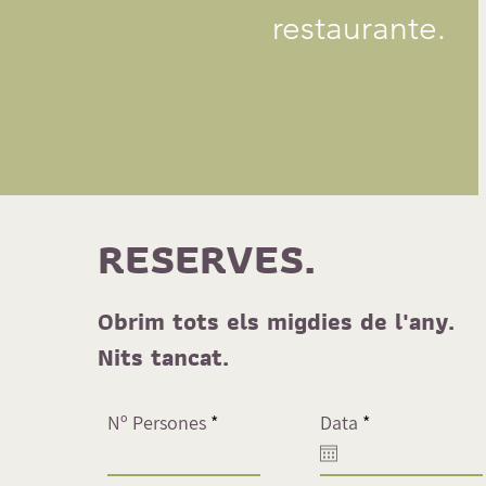
restaurante.
RESERVES.
Obrim tots els migdies de l'any.
Nits tancat.
r
Nº Persones
Data
*
e
q
u