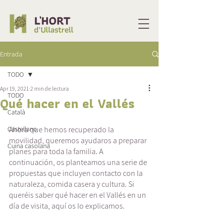
Entrada
TODO
Apr 19, 2021
2 min de lectura
TODO
Qué hacer en el Vallés
Català
Castellano
Ahora que hemos recuperado la 
movilidad, queremos ayudaros a preparar 
Cuina casolana
planes para toda la familia. A 
continuación, os planteamos una serie de 
propuestas que incluyen contacto con la 
naturaleza, comida casera y cultura. Si 
queréis saber qué hacer en el Vallés en un 
día de visita, aquí os lo explicamos. 